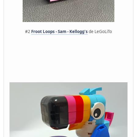
#2
Froot Loops - Sam - Kellogg's
de LeGoLiTo