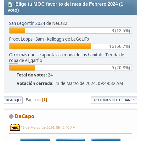
Elige tu MOC favorito del mes de Febrero 2024 (1
voto)
San Legontin 2024
de Neus82
3 (12.5%)
Froot Loops - Sam - Kellogg's
de LeGoLiTo
16 (66.7%)
Otro más que se apunta a la moda de los habitats: Tienda de
ropa
de el_garfio
5 (20.8%)
Total de votos:
24
Votación cerrada:
23 de Marzo de 2024, 09:49:32 AM
Páginas
1
IR ABAJO
ACCIONES DEL USUARIO
DaCapo
16 de Marzo de 2024, 09:42:40 AM