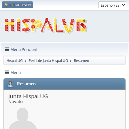
Iniciar sesión
Menú Principal
HispaLUG
Perfil de Junta HispaLUG
Resumen
►
►
Menú
Resumen
Junta HispaLUG
Novato